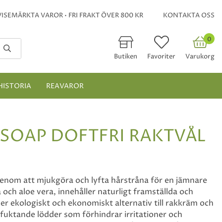
ISEMÄRKTA VAROR • FRI FRAKT ÖVER 800 KR
KONTAKTA OSS
0
Butiken
Favoriter
Varukorg
HISTORIA
REAVAROR
SOAP DOFTFRI RAKTVÅL
genom att mjukgöra och lyfta hårstråna för en jämnare
 och aloe vera, innehåller naturligt framställda och
mer ekologiskt och ekonomiskt alternativ till rakkräm och
rfuktande lödder som förhindrar irritationer och