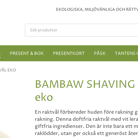
EKOLOGISKA, MILJÖVÄNLIGA OCH RÄTTV
M
PRESENT & BOK
PRESENTKORT
PÅSK
TANTENS 
VÅL EKO
BAMBAW SHAVING 
eko
En raktvål förbereder huden före rakning 
rakning. Denna doftfria raktvål med vit lera
giftfria ingredienser. Den är inte bara ett 
raklödder, utan ger också ett generöst åte