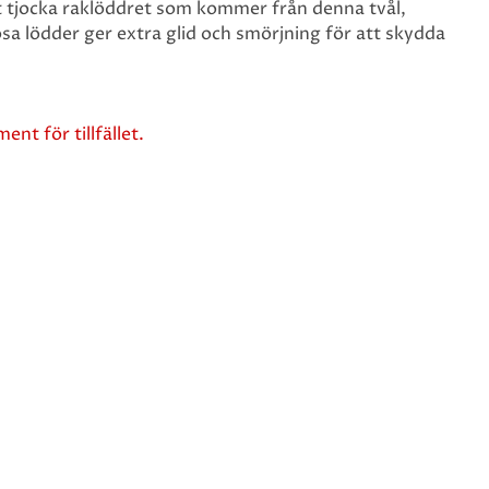
t tjocka raklöddret som kommer från denna tvål,
sa lödder ger extra glid och smörjning för att skydda
ent för tillfället.