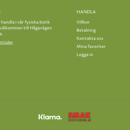
S
HANDLA
e handla i vår fysiska butik
Villkor
 välkommen till Hågavägen
Betalning
a.
Kontakta oss
ettider
Mina favoriter
s
Logga in