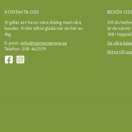
KONTAKTA OSS
BESÖK OS
Vi gillar att ha en nära dialog med våra
Vill du hellr
kunder. Vi blir alltid glada när du hör av
är du varmt
dig.
188 i Uppsal
E-post:
info@tantensgrona.se
Se våra öpp
Telefon: 018-462579
Hitta till os