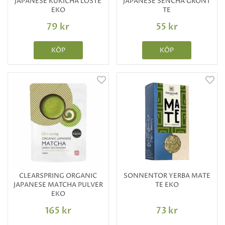
JAPANESE KUKICHA LÖSTE
JAPANESE SENCHA GRÖNT
EKO
TE
79 kr
55 kr
KÖP
KÖP
CLEARSPRING ORGANIC
SONNENTOR YERBA MATE
JAPANESE MATCHA PULVER
TE EKO
EKO
165 kr
73 kr