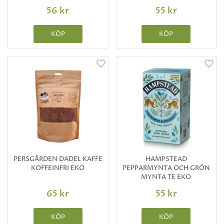
56 kr
55 kr
KÖP
KÖP
PERSGÅRDEN DADEL KAFFE
HAMPSTEAD
KOFFEINFRI EKO
PEPPARMYNTA OCH GRÖN
MYNTA TE EKO
65 kr
55 kr
KÖP
KÖP