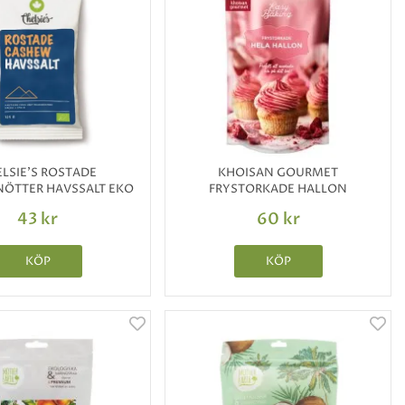
LSIE'S ROSTADE
KHOISAN GOURMET
ÖTTER HAVSSALT EKO
FRYSTORKADE HALLON
43 kr
60 kr
KÖP
KÖP