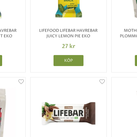
HAVREBAR
LIFEFOOD LIFEBAR HAVREBAR
MOTHE
T EKO
JUICY LEMON PIE EKO
PLOMMO
27 kr
KÖP