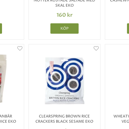
NÖTTER ROSTADE SALTADE MED
CASHEWN
SKAL EKO
160 kr
KÖP
RANBÄR
CLEARSPRING BROWN RICE
WHEATY
UICE EKO
CRACKERS BLACK SESAME EKO
VEG