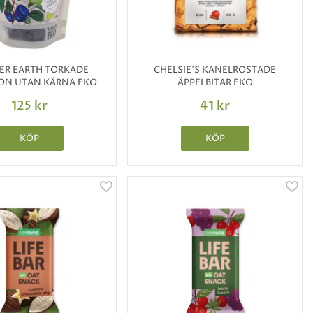
R EARTH TORKADE
CHELSIE'S KANELROSTADE
N UTAN KÄRNA EKO
ÄPPELBITAR EKO
125 kr
41 kr
KÖP
KÖP