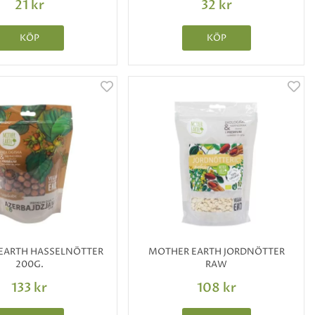
21 kr
32 kr
KÖP
KÖP
EARTH HASSELNÖTTER
MOTHER EARTH JORDNÖTTER
200G.
RAW
133 kr
108 kr