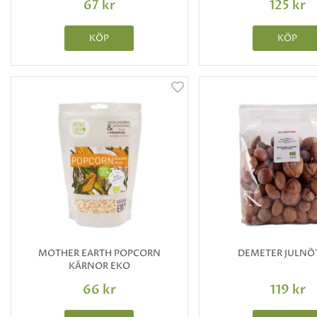
67 kr
125 kr
KÖP
KÖP
MOTHER EARTH POPCORN
DEMETER JULNÖ
KÄRNOR EKO
66 kr
119 kr