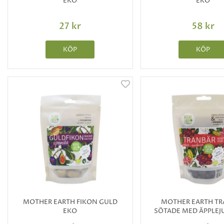
EKO
EKO
27 kr
58 kr
KÖP
KÖP
MOTHER EARTH FIKON GULD
MOTHER EARTH T
EKO
SÖTADE MED ÄPPLEJ