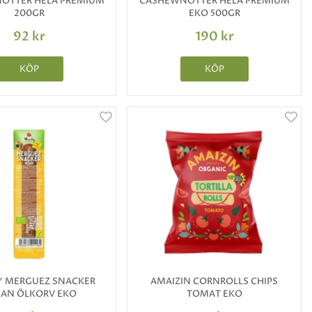
ÖTTER HELA PREMIUM
CASHEWNÖTTER HELA PREMIUM
200GR
EKO 500GR
92 kr
190 kr
KÖP
KÖP
 MERGUEZ SNACKER
AMAIZIN CORNROLLS CHIPS
AN ÖLKORV EKO
TOMAT EKO