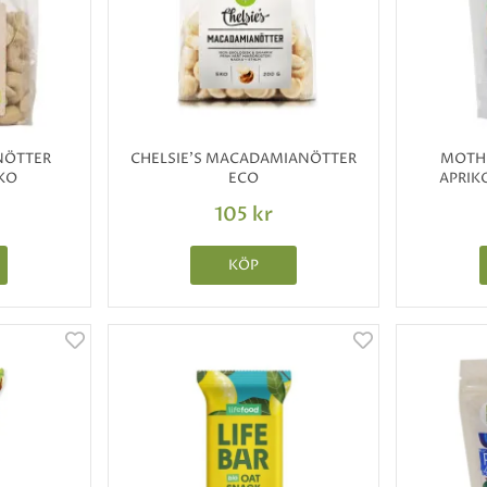
NÖTTER
CHELSIE'S MACADAMIANÖTTER
MOTHE
KO
ECO
APRIK
105 kr
KÖP