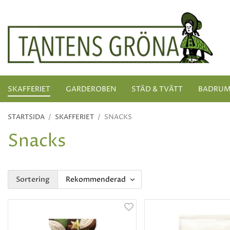
SKAFFERIET
GARDEROBEN
STÄD & TVÄTT
BADRU
STARTSIDA
/
SKAFFERIET
/
SNACKS
Snacks
Sortering