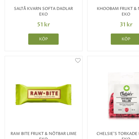
SALTÅ KVARN SOFTA DADLAR
KHOOBAM FRUKT &
EKO
EKO
51 kr
31 kr
KÖP
KÖP
RAW BITE FRUKT & NÖTBAR LIME
CHELSIE'S TORKADE