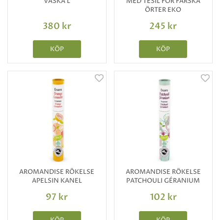
VÄSKA L
MED TESIL FÖR FÄRSKA
ÖRTER EKO
380 kr
245 kr
KÖP
KÖP
AROMANDISE RÖKELSE
AROMANDISE RÖKELSE
APELSIN KANEL
PATCHOULI GÉRANIUM
97 kr
102 kr