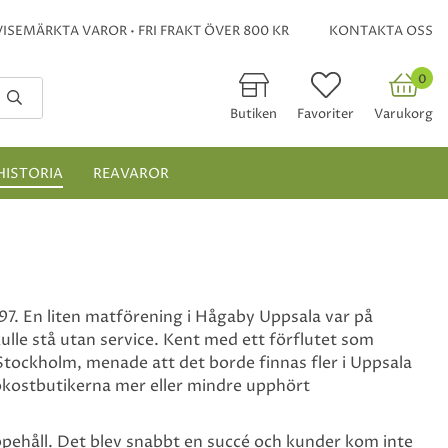
ISEMÄRKTA VAROR • FRI FRAKT ÖVER 800 KR
KONTAKTA OSS
0
Butiken
Favoriter
Varukorg
HISTORIA
REAVAROR
997. En liten matförening i Hågaby Uppsala var på
lle stå utan service. Kent med ett förflutet som
Stockholm, menade att det borde finnas fler i Uppsala
lsokostbutikerna mer eller mindre upphört
uppehåll. Det blev snabbt en succé och kunder kom inte