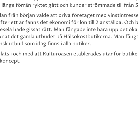
te länge förrän ryktet gått och kunder strömmade till frå
n från början valde att driva företaget med vinstintresse 
fter ett år fanns det ekonomi för lön till 2 anställda. Och but
iesela hade gissat rätt. Man fångade inte bara upp det öka
saknat det gamla utbudet på Hälsokostbutikerna. Man fång
sk utbud som idag finns i alla butiker.
lats i och med att Kulturoasen etablerades utanför butike
 koncept.