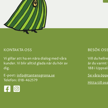
KONTAKTA OSS
BESÖK OS
Vi gillar att ha en nära dialog med våra
Vill du hellr
kunder. Vi blir alltid glada när du hör av
är du varmt
dig.
188 i Uppsal
E-post:
info@tantensgrona.se
Se våra öpp
Telefon: 018-462579
Hitta till os