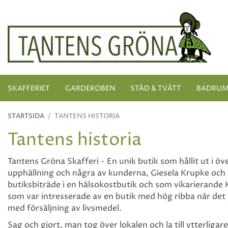
SKAFFERIET
GARDEROBEN
STÄD & TVÄTT
BADRU
STARTSIDA
/
TANTENS HISTORIA
Tantens historia
Tantens Gröna Skafferi - En unik butik som hållit ut i 
upphällning och några av kunderna, Giesela Krupke och K
butiksbiträde i en hälsokostbutik och som vikarierande 
som var intresserade av en butik med hög ribba när det g
med försäljning av livsmedel.
Sag och gjort, man tog över lokalen och la till ytterli