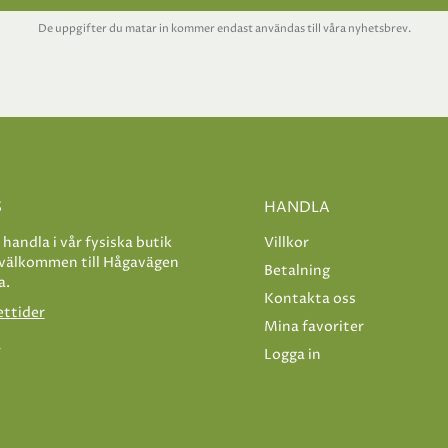
De uppgifter du matar in kommer endast användas till våra nyhetsbrev.
S
HANDLA
e handla i vår fysiska butik
Villkor
 välkommen till Hågavägen
Betalning
a.
Kontakta oss
ettider
Mina favoriter
s
Logga in