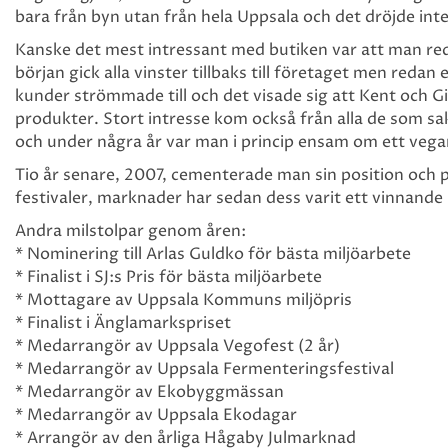
bara från byn utan från hela Uppsala och det dröjde in
Kanske det mest intressant med butiken var att man reda
början gick alla vinster tillbaks till företaget men redan e
kunder strömmade till och det visade sig att Kent och G
produkter. Stort intresse kom också från alla de som 
och under några år var man i princip ensam om ett vegan
Tio år senare, 2007, cementerade man sin position och p
festivaler, marknader har sedan dess varit ett vinnande
Andra milstolpar genom åren:
* Nominering till Arlas Guldko för bästa miljöarbete
* Finalist i SJ:s Pris för bästa miljöarbete
* Mottagare av Uppsala Kommuns miljöpris
* Finalist i Änglamarkspriset
* Medarrangör av Uppsala Vegofest (2 år)
* Medarrangör av Uppsala Fermenteringsfestival
* Medarrangör av Ekobyggmässan
* Medarrangör av Uppsala Ekodagar
* Arrangör av den årliga Hågaby Julmarknad