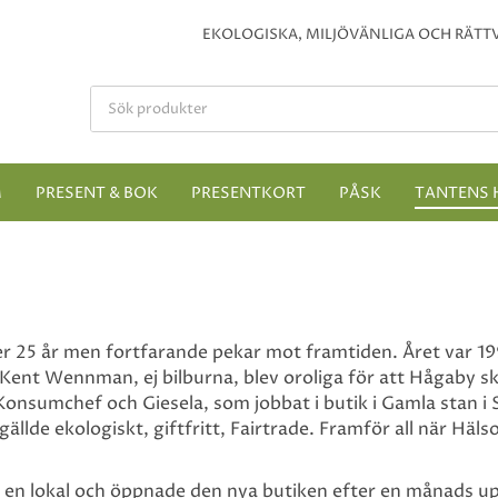
EKOLOGISKA, MILJÖVÄNLIGA OCH RÄTTV
M
PRESENT & BOK
PRESENTKORT
PÅSK
TANTENS 
över 25 år men fortfarande pekar mot framtiden. Året var 1
ent Wennman, ej bilburna, blev oroliga för att Hågaby sku
Konsumchef och Giesela, som jobbat i butik i Gamla stan i 
ällde ekologiskt, giftfritt, Fairtrade. Framför all när Hä
gare en lokal och öppnade den nya butiken efter en månads 