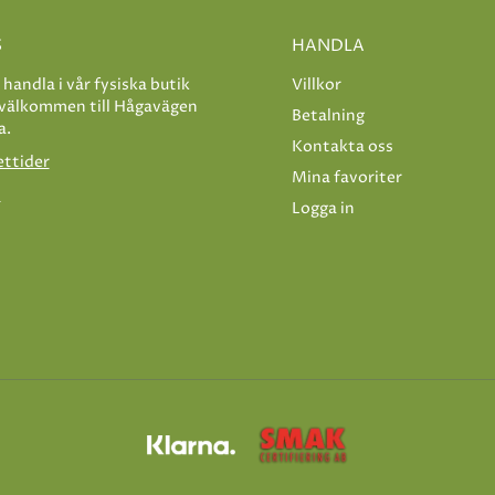
S
HANDLA
e handla i vår fysiska butik
Villkor
 välkommen till Hågavägen
Betalning
a.
Kontakta oss
ettider
Mina favoriter
s
Logga in