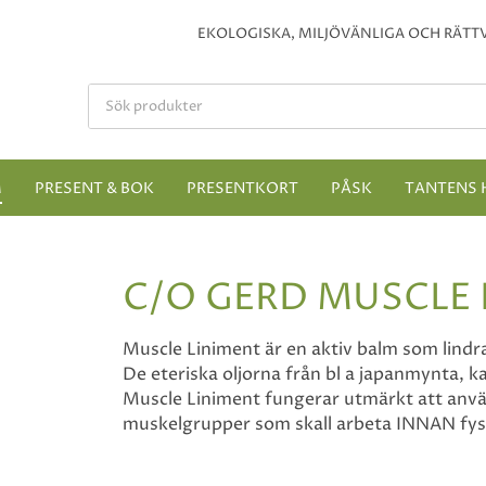
EKOLOGISKA, MILJÖVÄNLIGA OCH RÄTTV
M
PRESENT & BOK
PRESENTKORT
PÅSK
TANTENS 
C/O GERD MUSCLE 
Muscle Liniment är en aktiv balm som lindr
De eteriska oljorna från bl a japanmynta, k
Muscle Liniment fungerar utmärkt att använ
muskelgrupper som skall arbeta INNAN fys