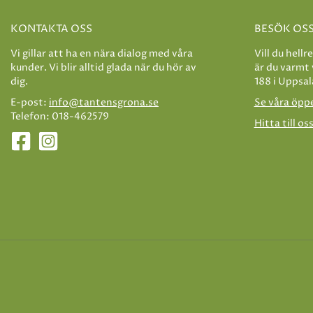
KONTAKTA OSS
BESÖK OS
Vi gillar att ha en nära dialog med våra
Vill du hellr
kunder. Vi blir alltid glada när du hör av
är du varmt
dig.
188 i Uppsal
E-post:
info@tantensgrona.se
Se våra öpp
Telefon: 018-462579
Hitta till os