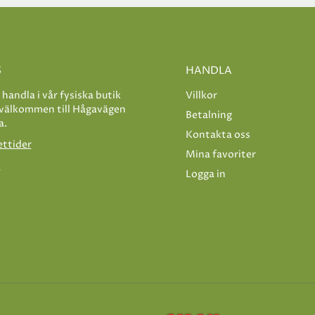
S
HANDLA
e handla i vår fysiska butik
Villkor
 välkommen till Hågavägen
Betalning
a.
Kontakta oss
ettider
Mina favoriter
s
Logga in