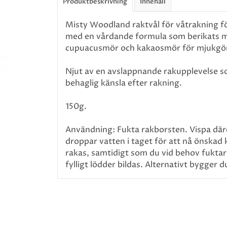
Produktbeskrivning
Innehåll
Misty Woodland raktvål för våtrakning f
med en vårdande formula som berikats me
cupuacusmör och kakaosmör för mjukgör
Njut av en avslappnande rakupplevelse s
behaglig känsla efter rakning.
150g.
Användning: Fukta rakborsten. Vispa däref
droppar vatten i taget för att nå önskad
rakas, samtidigt som du vid behov fuktar
fylligt lödder bildas. Alternativt bygger 