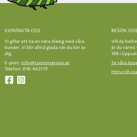
KONTAKTA OSS
BESÖK OS
Vi gillar att ha en nära dialog med våra
Vill du hellr
kunder. Vi blir alltid glada när du hör av
är du varmt
dig.
188 i Uppsal
E-post:
info@tantensgrona.se
Se våra öpp
Telefon: 018-462579
Hitta till os