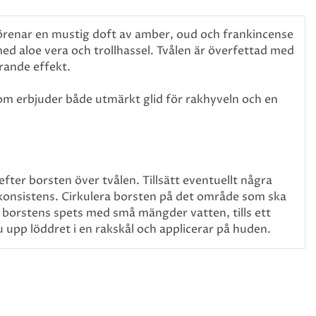
örenar en mustig doft av amber, oud och frankincense
d aloe vera och trollhassel. Tvålen är överfettad med
ande effekt.
om erbjuder både utmärkt glid för rakhyveln och en
ter borsten över tvålen. Tillsätt eventuellt några
 konsistens. Cirkulera borsten på det område som ska
 borstens spets med små mängder vatten, tills ett
du upp löddret i en rakskål och applicerar på huden.