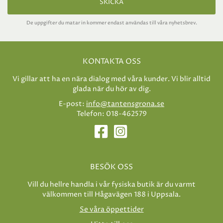
SKICKA
De uppgifter du matar in kommer endast användas till våra nyhetsbrev.
KONTAKTA OSS
Vi gillar att ha en nära dialog med våra kunder. Vi blir alltid
glada när du hör av dig.
E-post:
info@tantensgrona.se
Telefon: 018-462579
BESÖK OSS
Vill du hellre handla i vår fysiska butik är du varmt
välkommen till Hågavägen 188 i Uppsala.
Se våra öppettider