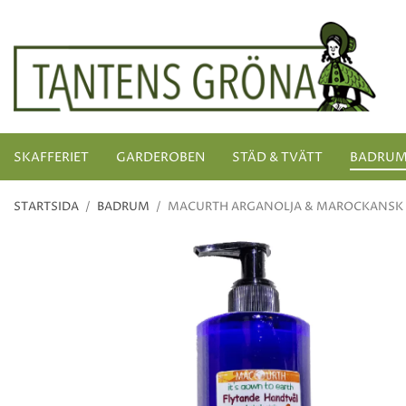
SKAFFERIET
GARDEROBEN
STÄD & TVÄTT
BADRU
STARTSIDA
/
BADRUM
/
MACURTH ARGANOLJA & MAROCKANSK