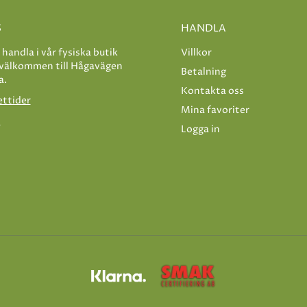
S
HANDLA
e handla i vår fysiska butik
Villkor
 välkommen till Hågavägen
Betalning
a.
Kontakta oss
ettider
Mina favoriter
s
Logga in