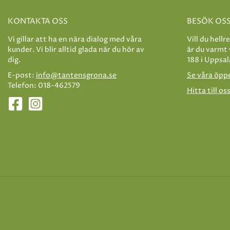
KONTAKTA OSS
BESÖK OS
Vi gillar att ha en nära dialog med våra
Vill du hellr
kunder. Vi blir alltid glada när du hör av
är du varmt
dig.
188 i Uppsal
E-post:
info@tantensgrona.se
Se våra öpp
Telefon: 018-462579
Hitta till os