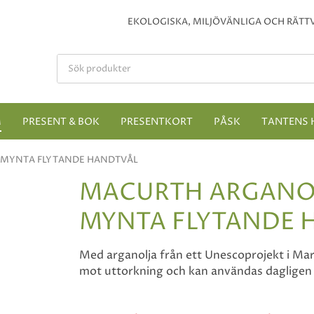
EKOLOGISKA, MILJÖVÄNLIGA OCH RÄTTV
M
PRESENT & BOK
PRESENTKORT
PÅSK
TANTENS 
 MYNTA FLYTANDE HANDTVÅL
MACURTH ARGANO
MYNTA FLYTANDE 
Med arganolja från ett Unescoprojekt i Ma
mot uttorkning och kan användas dagligen 