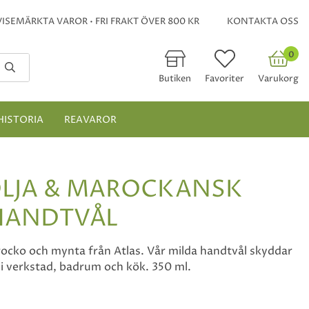
ISEMÄRKTA VAROR • FRI FRAKT ÖVER 800 KR
KONTAKTA OSS
0
Butiken
Favoriter
Varukorg
HISTORIA
REAVAROR
LJA & MAROCKANSK
HANDTVÅL
rocko och mynta från Atlas. Vår milda handtvål skyddar
i verkstad, badrum och kök. 350 ml.