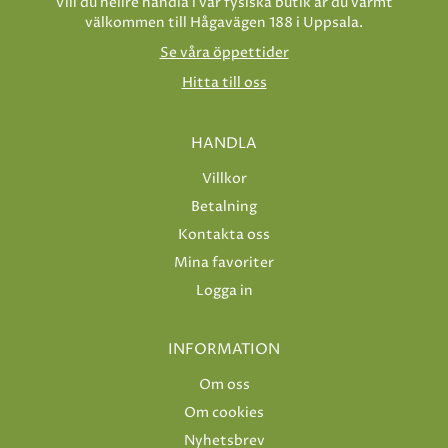
Vill du hellre handla i vår fysiska butik är du varmt
välkommen till Hågavägen 188 i Uppsala.
Se våra öppettider
Hitta till oss
HANDLA
Villkor
Betalning
Kontakta oss
Mina favoriter
Logga in
INFORMATION
Om oss
Om cookies
Nyhetsbrev