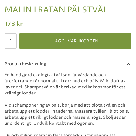
MALIN I RATAN PÄLSTVÅL
178 kr
LÄGG I VARUKORGEN
Produktbeskrivning
En handgjord ekologisk tvål som är vårdande och
återfettande för normal till torr hud och päls. Mild doft av
lavendel. Shampotvålen är berikad med kakaosmör för ett
krämigt lödder.
Vid schamponering av päls, börja med att blöta tvålen och
arbeta upp ett lödder i händerna. Massera tvålen i blöt päls,
arbeta upp ett rikligt lödder och massera noga. Skölj sedan
ur ordentligt. Undvik kontakt med ögonen.
Du och miljön sparar in flera förpackningar genom att