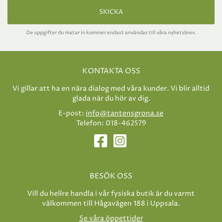
SKICKA
De uppgifter du matar in kommer endast användas till våra nyhetsbrev.
KONTAKTA OSS
Vi gillar att ha en nära dialog med våra kunder. Vi blir alltid
glada när du hör av dig.
E-post:
info@tantensgrona.se
Telefon: 018-462579
BESÖK OSS
Vill du hellre handla i vår fysiska butik är du varmt
välkommen till Hågavägen 188 i Uppsala.
Se våra öppettider