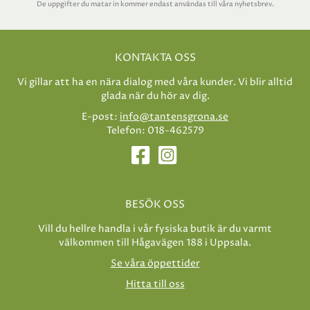
De uppgifter du matar in kommer endast användas till våra nyhetsbrev.
KONTAKTA OSS
Vi gillar att ha en nära dialog med våra kunder. Vi blir alltid
glada när du hör av dig.
E-post:
info@tantensgrona.se
Telefon: 018-462579
BESÖK OSS
Vill du hellre handla i vår fysiska butik är du varmt
välkommen till Hågavägen 188 i Uppsala.
Se våra öppettider
Hitta till oss