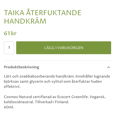
TAIKA ÅTERFUKTANDE
HANDKRÄM
61 kr
LÄGG I VARUKORGEN
Produktbeskrivning
Lätt och snabbabsorberande handkräm. Innehåller lugnande
björksav samt glycerin och xylitol som återfuktar huden
effektivt.
Cosmos Natural certifierad av Ecocert Greenlife. Vegansk,
koldioxidneutral. Tillverkad i Finland.
60ml.