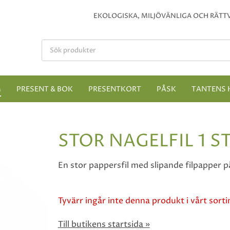
EKOLOGISKA, MILJÖVÄNLIGA OCH RÄTTV
M
PRESENT & BOK
PRESENTKORT
PÅSK
TANTENS 
STOR NAGELFIL 1 S
En stor pappersfil med slipande filpapper p
Tyvärr ingår inte denna produkt i vårt sortim
Till butikens startsida »