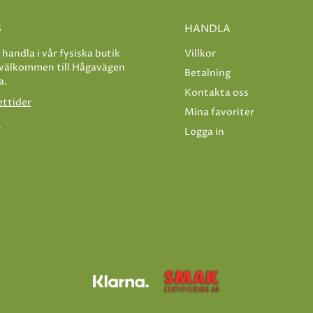
S
HANDLA
e handla i vår fysiska butik
Villkor
 välkommen till Hågavägen
Betalning
a.
Kontakta oss
ettider
Mina favoriter
s
Logga in