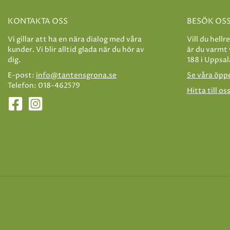
KONTAKTA OSS
BESÖK OS
Vi gillar att ha en nära dialog med våra
Vill du hellr
kunder. Vi blir alltid glada när du hör av
är du varmt
dig.
188 i Uppsal
E-post:
info@tantensgrona.se
Se våra öpp
Telefon: 018-462579
Hitta till os