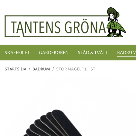
SKAFFERIET
GARDEROBEN
STÄD & TVÄTT
BADRU
STARTSIDA
/
BADRUM
/
STOR NAGELFIL 1 ST