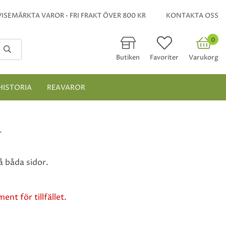
ISEMÄRKTA VAROR • FRI FRAKT ÖVER 800 KR
KONTAKTA OSS
0
Butiken
Favoriter
Varukorg
HISTORIA
REAVAROR
T
å båda sidor.
ent för tillfället.