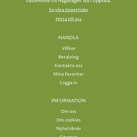
välkommen till Hågavägen 188 i Uppsala.
Se våra öppettider
Hitta till oss
HANDLA
Villkor
Betalning
Kontakta oss
Mina favoriter
Logga in
INFORMATION
Om oss
Om cookies
Nyhetsbrev