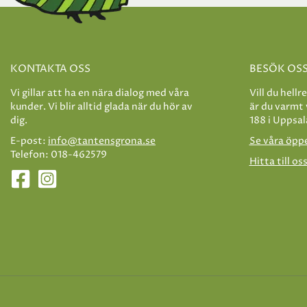
KONTAKTA OSS
BESÖK OS
Vi gillar att ha en nära dialog med våra
Vill du hellr
kunder. Vi blir alltid glada när du hör av
är du varmt
dig.
188 i Uppsal
E-post:
info@tantensgrona.se
Se våra öpp
Telefon: 018-462579
Hitta till os