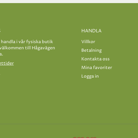
S
HANDLA
e handla i vår fysiska butik
Villkor
 välkommen till Hågavägen
Betalning
a.
Kontakta oss
ettider
Mina favoriter
s
Logga in