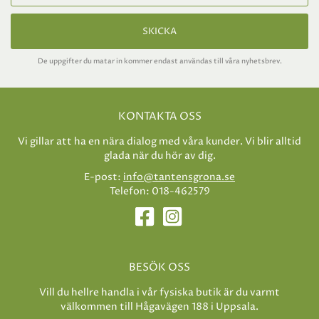
SKICKA
De uppgifter du matar in kommer endast användas till våra nyhetsbrev.
KONTAKTA OSS
Vi gillar att ha en nära dialog med våra kunder. Vi blir alltid
glada när du hör av dig.
E-post:
info@tantensgrona.se
Telefon: 018-462579
BESÖK OSS
Vill du hellre handla i vår fysiska butik är du varmt
välkommen till Hågavägen 188 i Uppsala.