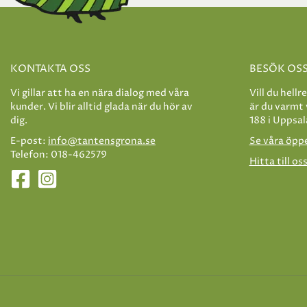
KONTAKTA OSS
BESÖK OS
Vi gillar att ha en nära dialog med våra
Vill du hellr
kunder. Vi blir alltid glada när du hör av
är du varmt
dig.
188 i Uppsal
E-post:
info@tantensgrona.se
Se våra öpp
Telefon: 018-462579
Hitta till os