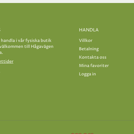
S
HANDLA
e handla i vår fysiska butik
Villkor
 välkommen till Hågavägen
Betalning
a.
Kontakta oss
ettider
Mina favoriter
s
Logga in