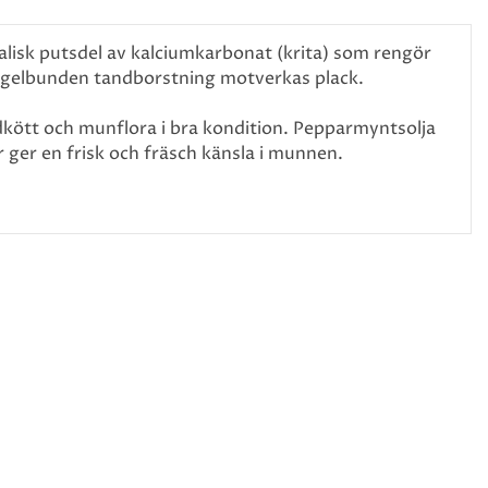
isk putsdel av kalciumkarbonat (krita) som rengör
egelbunden tandborstning motverkas plack.
andkött och munflora i bra kondition. Pepparmyntsolja
r ger en frisk och fräsch känsla i munnen.