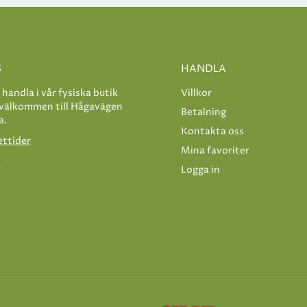
S
HANDLA
e handla i vår fysiska butik
Villkor
 välkommen till Hågavägen
Betalning
a.
Kontakta oss
ettider
Mina favoriter
s
Logga in