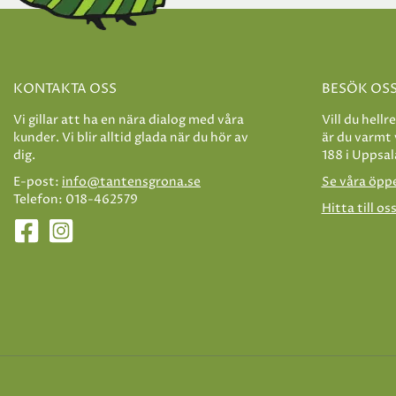
KONTAKTA OSS
BESÖK OS
Vi gillar att ha en nära dialog med våra
Vill du hellr
kunder. Vi blir alltid glada när du hör av
är du varmt
dig.
188 i Uppsal
E-post:
info@tantensgrona.se
Se våra öpp
Telefon: 018-462579
Hitta till os