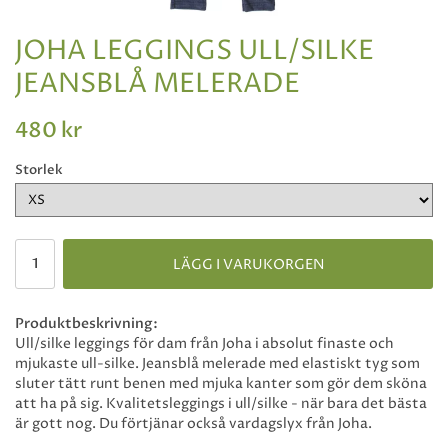
JOHA LEGGINGS ULL/SILKE
JEANSBLÅ MELERADE
480 kr
Storlek
LÄGG I VARUKORGEN
Produktbeskrivning:
Ull/silke leggings för dam från Joha i absolut finaste och
mjukaste ull-silke. Jeansblå melerade med elastiskt tyg som
sluter tätt runt benen med mjuka kanter som gör dem sköna
att ha på sig. Kvalitetsleggings i ull/silke - när bara det bästa
är gott nog. Du förtjänar också vardagslyx från Joha.