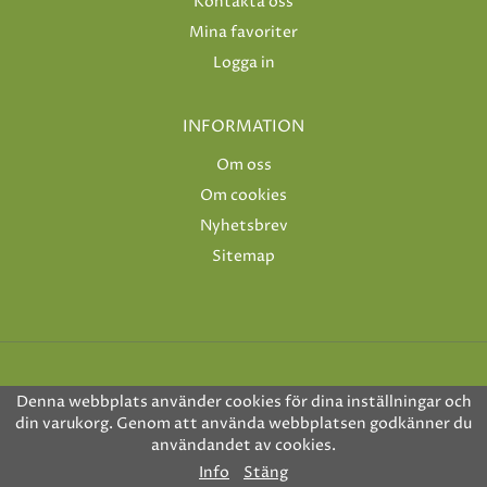
Kontakta oss
Mina favoriter
Logga in
INFORMATION
Om oss
Om cookies
Nyhetsbrev
Sitemap
Denna webbplats använder cookies för dina inställningar och
din varukorg. Genom att använda webbplatsen godkänner du
användandet av cookies.
Drift & produktion:
Wikinggruppen
Info
Stäng