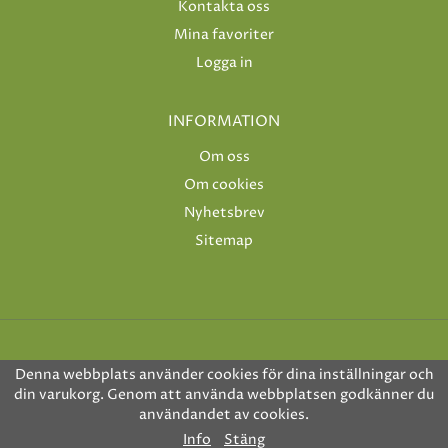
Kontakta oss
Mina favoriter
Logga in
INFORMATION
Om oss
Om cookies
Nyhetsbrev
Sitemap
Denna webbplats använder cookies för dina inställningar och
din varukorg. Genom att använda webbplatsen godkänner du
användandet av cookies.
Drift & produktion:
Wikinggruppen
Info
Stäng