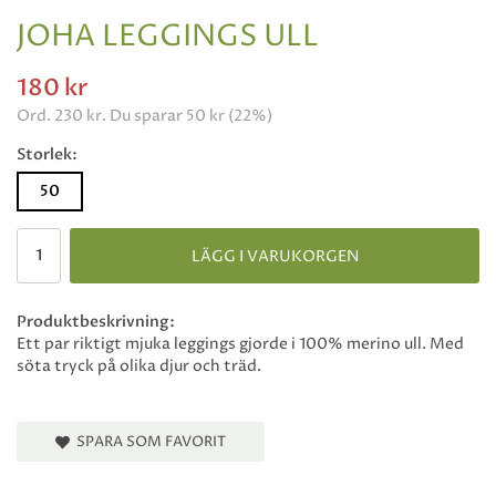
JOHA LEGGINGS ULL
180 kr
Ord.
230 kr
. Du sparar
50 kr
(
22
%)
Storlek:
50
LÄGG I VARUKORGEN
Produktbeskrivning:
Ett par riktigt mjuka leggings gjorde i 100% merino ull. Med
söta tryck på olika djur och träd.
SPARA SOM FAVORIT