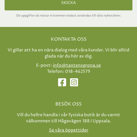
SKICKA
De uppgifter du matar in kommer endast användas till våra nyhetsbrev.
KONTAKTA OSS
Vi gillar att ha en nära dialog med våra kunder. Vi blir alltid
glada när du hör av dig.
E-post:
info@tantensgrona.se
Telefon: 018-462579
BESÖK OSS
Vill du hellre handla i vår fysiska butik är du varmt
välkommen till Hågavägen 188 i Uppsala.
Se våra öppettider