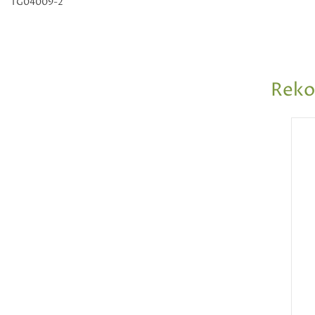
TG04009-2
Reko