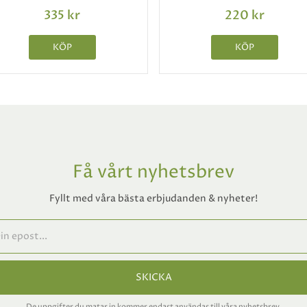
335 kr
220 kr
KÖP
KÖP
Få vårt nyhetsbrev
Fyllt med våra bästa erbjudanden & nyheter!
SKICKA
De uppgifter du matar in kommer endast användas till våra nyhetsbrev.