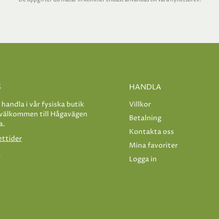
S
HANDLA
e handla i vår fysiska butik
Villkor
 välkommen till Hågavägen
Betalning
a.
Kontakta oss
ettider
Mina favoriter
s
Logga in