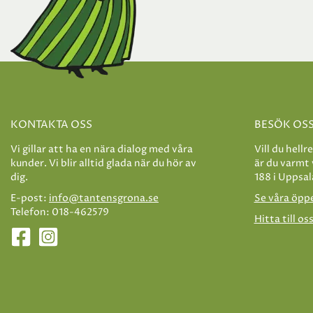
KONTAKTA OSS
BESÖK OS
Vi gillar att ha en nära dialog med våra
Vill du hellr
kunder. Vi blir alltid glada när du hör av
är du varmt
dig.
188 i Uppsal
E-post:
info@tantensgrona.se
Se våra öpp
Telefon: 018-462579
Hitta till os