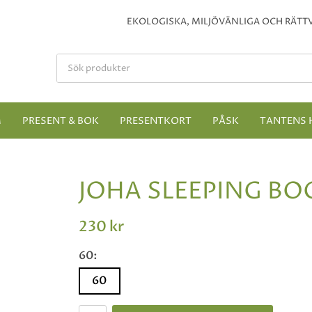
EKOLOGISKA, MILJÖVÄNLIGA OCH RÄTTV
M
PRESENT & BOK
PRESENTKORT
PÅSK
TANTENS 
JOHA SLEEPING BO
230 kr
60:
60