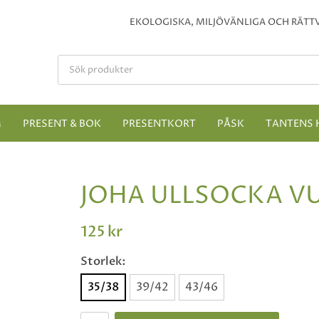
EKOLOGISKA, MILJÖVÄNLIGA OCH RÄTTV
M
PRESENT & BOK
PRESENTKORT
PÅSK
TANTENS 
JOHA ULLSOCKA V
125 kr
Storlek:
35/38
39/42
43/46