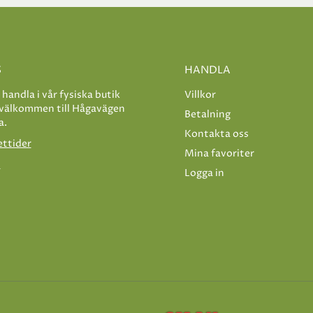
S
HANDLA
e handla i vår fysiska butik
Villkor
 välkommen till Hågavägen
Betalning
a.
Kontakta oss
ettider
Mina favoriter
s
Logga in