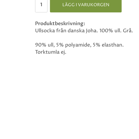
LÄGG I VARUKORGEN
Produktbeskrivning:
Ullsocka från danska Joha. 100% ull. Grå.
90% ull, 5% polyamide, 5% elasthan.
Torktumla ej.