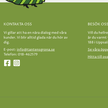
KONTAKTA OSS
BESÖK OS
Vi gillar att ha en nära dialog med våra
Vill du hellr
kunder. Vi blir alltid glada när du hör av
är du varmt
dig.
188 i Uppsal
E-post:
info@tantensgrona.se
Se våra öpp
Telefon: 018-462579
Hitta till os