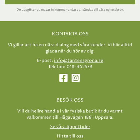
De uppgifter du matar in kommer endast användas till våra nyhetsbrev.
KONTAKTA OSS
Vi gillar att ha en nära dialog med våra kunder. Vi blir alltid
glada när du hör av dig.
E-post:
info@tantensgrona.se
Telefon: 018-462579
BESÖK OSS
Vill du hellre handla i vår fysiska butik är du varmt
välkommen till Hågavägen 188 i Uppsala.
Se våra öppettider
Hitta till oss