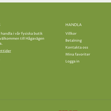
S
HANDLA
e handla i vår fysiska butik
Villkor
 välkommen till Hågavägen
Betalning
a.
Kontakta oss
ettider
Mina favoriter
s
Logga in