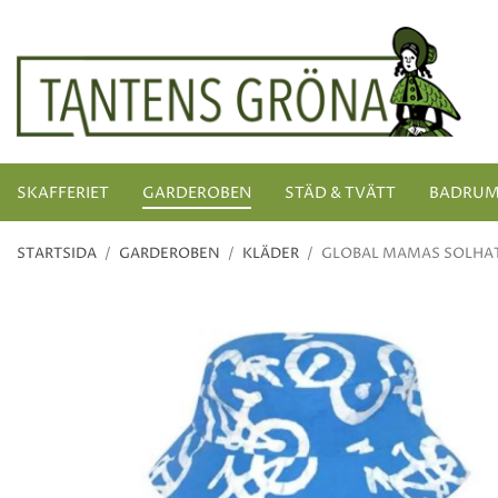
SKAFFERIET
GARDEROBEN
STÄD & TVÄTT
BADRU
STARTSIDA
/
GARDEROBEN
/
KLÄDER
/
GLOBAL MAMAS SOLHAT