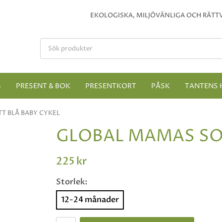
EKOLOGISKA, MILJÖVÄNLIGA OCH RÄTTV
M
PRESENT & BOK
PRESENTKORT
PÅSK
TANTENS 
T BLÅ BABY CYKEL
GLOBAL MAMAS SOL
225 kr
Storlek:
12-24 månader