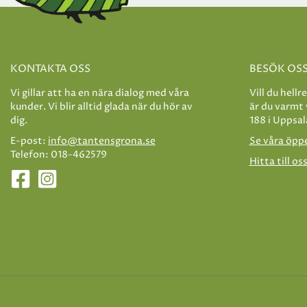
KONTAKTA OSS
BESÖK OS
Vi gillar att ha en nära dialog med våra
Vill du hellr
kunder. Vi blir alltid glada när du hör av
är du varmt
dig.
188 i Uppsal
E-post:
info@tantensgrona.se
Se våra öpp
Telefon: 018-462579
Hitta till os