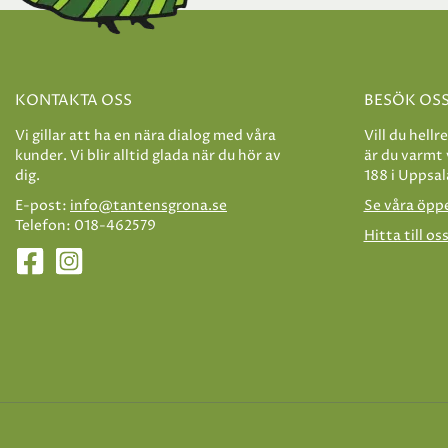
KONTAKTA OSS
BESÖK OS
Vi gillar att ha en nära dialog med våra
Vill du hellr
kunder. Vi blir alltid glada när du hör av
är du varmt
dig.
188 i Uppsal
E-post:
info@tantensgrona.se
Se våra öpp
Telefon: 018-462579
Hitta till os