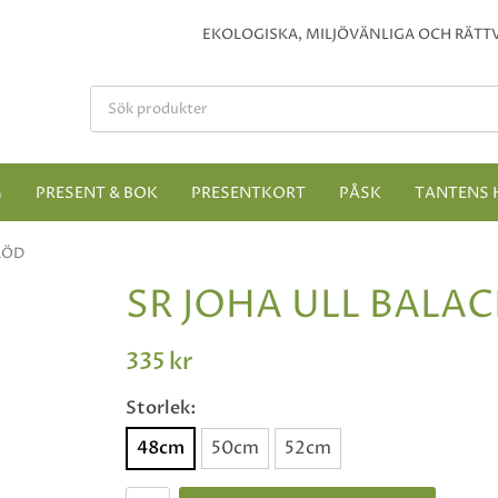
EKOLOGISKA, MILJÖVÄNLIGA OCH RÄTTV
M
PRESENT & BOK
PRESENTKORT
PÅSK
TANTENS 
RÖD
SR JOHA ULL BALA
335 kr
Storlek:
48cm
50cm
52cm