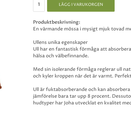
LÄGG I VARUKORGEN
Produktbeskrivning:
En värmande mössa i mysigt mjuk tovad meri
Ullens unika egenskaper
Ull har en fantastisk förmåga att absorbera 
hälsa och välbefinnande.
Med sin isolerande förmåga reglerar ull na
och kyler kroppen när det är varmt. Perfek
Ull är fuktabsorberande och kan absorbera u
jämförelse bara tar upp 8 procent. Dessuto
hudtyper har Joha utvecklat en kvalitet med