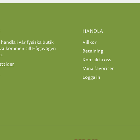
S
HANDLA
e handla i vår fysiska butik
Villkor
 välkommen till Hågavägen
Betalning
a.
Kontakta oss
ettider
Mina favoriter
s
Logga in