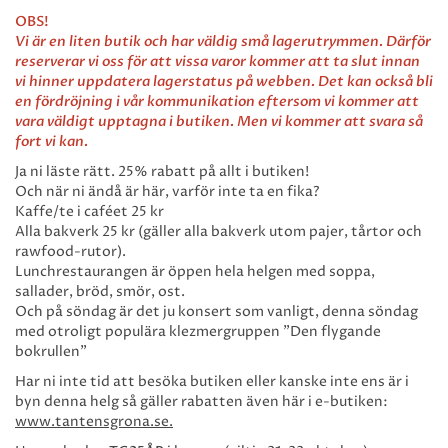
OBS!
Vi är en liten butik och har väldig små lagerutrymmen. Därför
reserverar vi oss för att vissa varor kommer att ta slut innan
vi hinner uppdatera lagerstatus på webben. Det kan också bli
en fördröjning i vår kommunikation eftersom vi kommer att
vara väldigt upptagna i butiken. Men vi kommer att svara så
fort vi kan.
Ja ni läste rätt. 25% rabatt på allt i butiken!
Och när ni ändå är här, varför inte ta en fika?
Kaffe/te i caféet 25 kr
Alla bakverk 25 kr (gäller alla bakverk utom pajer, tårtor och
rawfood-rutor).
Lunchrestaurangen är öppen hela helgen med soppa,
sallader, bröd, smör, ost.
Och på söndag är det ju konsert som vanligt, denna söndag
med otroligt populära klezmergruppen ”Den flygande
bokrullen”
Har ni inte tid att besöka butiken eller kanske inte ens är i
byn denna helg så gäller rabatten även här i e-butiken:
www.tantensgrona.se.