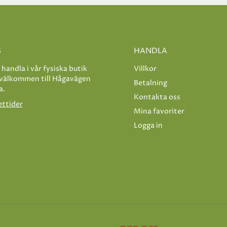
S
HANDLA
e handla i vår fysiska butik
Villkor
 välkommen till Hågavägen
Betalning
a.
Kontakta oss
ettider
Mina favoriter
s
Logga in