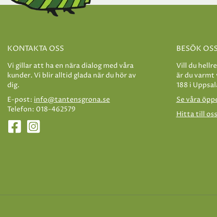
KONTAKTA OSS
BESÖK OS
Vi gillar att ha en nära dialog med våra
Vill du hellr
kunder. Vi blir alltid glada när du hör av
är du varmt
dig.
188 i Uppsal
E-post:
info@tantensgrona.se
Se våra öpp
Telefon: 018-462579
Hitta till os