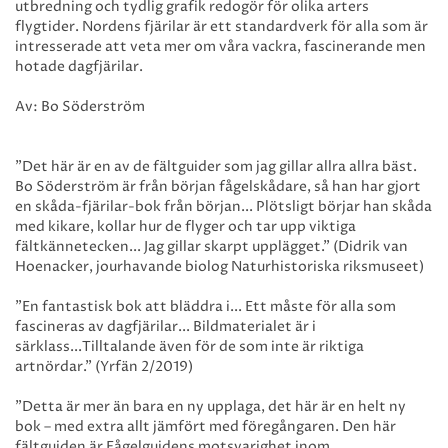
utbredning och tydlig grafik redogör för olika arters
flygtider. Nordens fjärilar är ett standardverk för alla som är
intresserade att veta mer om våra vackra, fascinerande men
hotade dagfjärilar.
Av: Bo Söderström
"Det här är en av de fältguider som jag gillar allra allra bäst.
Bo Söderström är från början fågelskådare, så han har gjort
en skåda-fjärilar-bok från början... Plötsligt börjar han skåda
med kikare, kollar hur de flyger och tar upp viktiga
fältkännetecken... Jag gillar skarpt upplägget." (Didrik van
Hoenacker, jourhavande biolog Naturhistoriska riksmuseet)
"En fantastisk bok att bläddra i... Ett måste för alla som
fascineras av dagfjärilar... Bildmaterialet är i
särklass...Tilltalande även för de som inte är riktiga
artnördar." (Yrfän 2/2019)
”Detta är mer än bara en ny upplaga, det här är en helt ny
bok – med extra allt jämfört med föregångaren. Den här
fältguiden är Fågelguidens motsvarighet inom