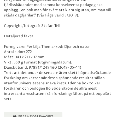
fjärilsskådandet med samma konsekventa pedagogiska
upplägg…en bok man får svårt att klara sig utan, om man vill
skåda dagfjärilar.” (Vår Fågelvärld 3/2019).
Copyright/fotograf: Stefan Tell
Detaljerad fakta
Formgivare: Per Lilja Thema-kod: Djur och natur
Antal sidor: 272
Mått: 141 x 211 x 17 mm
Vikt: 559 g Format (utgivningsdatum):
Danskt band, 9789174249460 (2019-05-14)
Trots att det under de senaste åren skett häpnadsväckande
forskning om katter når dessa spännande resultat sällan
utanför universitetens snäva krets. I denna bok tolkar
forskaren och biologen Bo Söderström de allra mest
intressanta resultaten från forskningsfältet på ett populärt
sett.
SPARA SOM FAVORIT