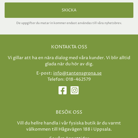
SKICKA
De uppgifter du matar in kommer endast användas till våra nyhetsbrev.
KONTAKTA OSS
Vi gillar att ha en nära dialog med våra kunder. Vi blir alltid
glada när du hör av dig.
E-post:
info@tantensgrona.se
Telefon: 018-462579
BESÖK OSS
Vill du hellre handla i vår fysiska butik är du varmt
välkommen till Hågavägen 188 i Uppsala.