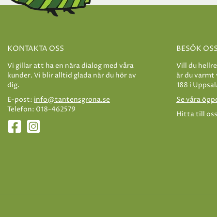
KONTAKTA OSS
BESÖK OS
Vi gillar att ha en nära dialog med våra
Vill du hellr
kunder. Vi blir alltid glada när du hör av
är du varmt
dig.
188 i Uppsal
E-post:
info@tantensgrona.se
Se våra öpp
Telefon: 018-462579
Hitta till os