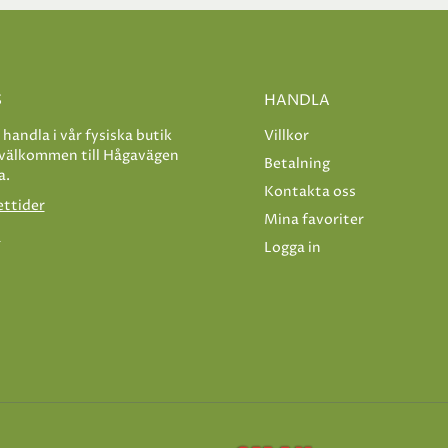
S
HANDLA
e handla i vår fysiska butik
Villkor
 välkommen till Hågavägen
Betalning
a.
Kontakta oss
ettider
Mina favoriter
s
Logga in