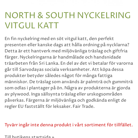
NORTH & SOUTH NYCKELRING
VITGUL KATT
En fin nyckelring med en söt vitgul katt, den perfekt
presenten eller kanske dags att hålla ordning på nycklarna?
Detta är ett hantverk med miljövänliga träslag och giftfria
färger. Nyckelringarna är handmålade och handsnidade
träarbeten från Sri Lanka. En del av det vi betalar för varorna
går till Sarvodayas sociala verksamheter. Att köpa dessa
produkter betyder således något för många fattiga
människor. De träslag som används är palmträ och gummiträ
som odlas i plantager på ön. Några av produkterna är gjorda
av plywood. Inga sällsynta träslag eller urskogsområden
påverkas. Färgerna är miljövänliga och godkända enligt de
regler EU fastställt för leksaker. Fair Trade.
Tyvärr ingår inte denna produkt i vårt sortiment för tillfället.
Till butikens startsida »