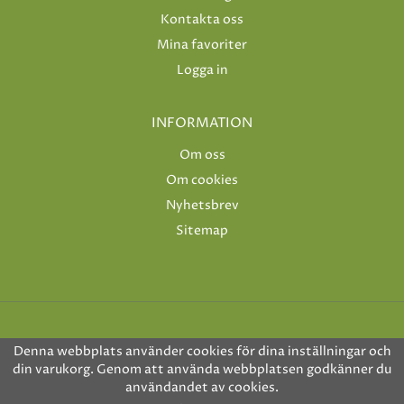
Kontakta oss
Mina favoriter
Logga in
INFORMATION
Om oss
Om cookies
Nyhetsbrev
Sitemap
Denna webbplats använder cookies för dina inställningar och
din varukorg. Genom att använda webbplatsen godkänner du
användandet av cookies.
Drift & produktion:
Wikinggruppen