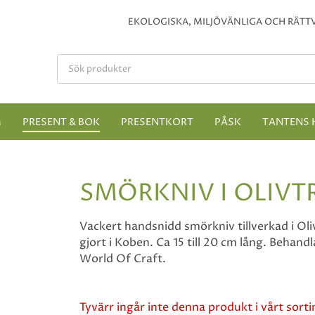
EKOLOGISKA, MILJÖVÄNLIGA OCH RÄTTV
M
PRESENT & BOK
PRESENTKORT
PÅSK
TANTENS 
SMÖRKNIV I OLIVT
Vackert handsnidd smörkniv tillverkad i Oli
gjort i Koben. Ca 15 till 20 cm lång. Behand
World Of Craft.
Tyvärr ingår inte denna produkt i vårt sortim