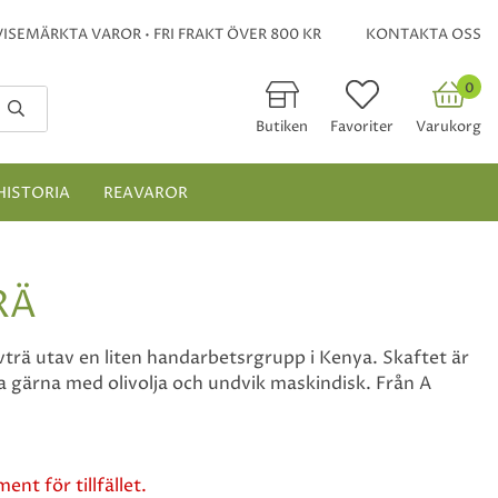
ISEMÄRKTA VAROR • FRI FRAKT ÖVER 800 KR
KONTAKTA OSS
0
Butiken
Favoriter
Varukorg
HISTORIA
REAVAROR
RÄ
vträ utav en liten handarbetsrgrupp i Kenya. Skaftet är
la gärna med olivolja och undvik maskindisk. Från A
ent för tillfället.