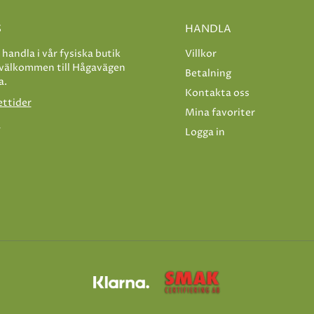
S
HANDLA
e handla i vår fysiska butik
Villkor
 välkommen till Hågavägen
Betalning
a.
Kontakta oss
ettider
Mina favoriter
s
Logga in