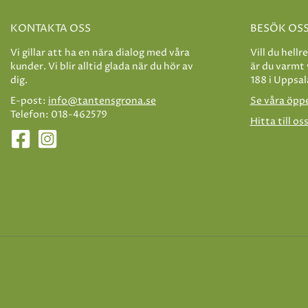
KONTAKTA OSS
BESÖK OS
Vi gillar att ha en nära dialog med våra
Vill du hellr
kunder. Vi blir alltid glada när du hör av
är du varmt
dig.
188 i Uppsal
E-post:
info@tantensgrona.se
Se våra öpp
Telefon: 018-462579
Hitta till os