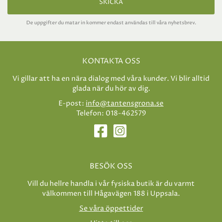
SKICKA
De uppgifter du matar in kommer endast användas till våra nyhetsbrev.
KONTAKTA OSS
Vi gillar att ha en nära dialog med våra kunder. Vi blir alltid
glada när du hör av dig.
E-post:
info@tantensgrona.se
Telefon: 018-462579
BESÖK OSS
Vill du hellre handla i vår fysiska butik är du varmt
välkommen till Hågavägen 188 i Uppsala.
Se våra öppettider