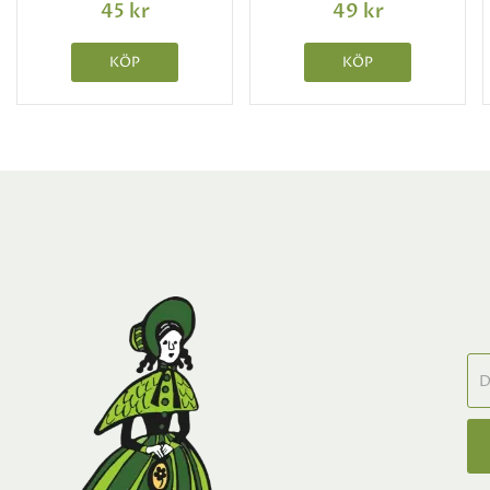
45 kr
49 kr
KÖP
KÖP