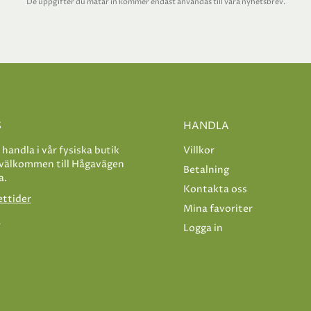
De uppgifter du matar in kommer endast användas till våra nyhetsbrev.
S
HANDLA
e handla i vår fysiska butik
Villkor
 välkommen till Hågavägen
Betalning
a.
Kontakta oss
ettider
Mina favoriter
s
Logga in