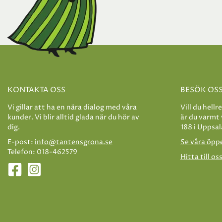
KONTAKTA OSS
BESÖK OS
Vi gillar att ha en nära dialog med våra
Vill du hellr
kunder. Vi blir alltid glada när du hör av
är du varmt
dig.
188 i Uppsal
E-post:
info@tantensgrona.se
Se våra öpp
Telefon: 018-462579
Hitta till os