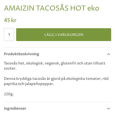
AMAIZIN TACOSÅS HOT eko
45 kr
LÄGG I VARUKORGEN
Produktbeskrivning
Tacosås het, ekologisk, vegansk, glutenfri och utan tillsatt
socker.
Denna kryddiga tacosås är gjord på ekologiska tomater, röd
paprika och jalapeñopeppar.
220g.
ingredienser