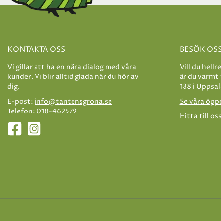
KONTAKTA OSS
BESÖK OS
Vi gillar att ha en nära dialog med våra
Vill du hellr
kunder. Vi blir alltid glada när du hör av
är du varmt
dig.
188 i Uppsal
E-post:
info@tantensgrona.se
Se våra öpp
Telefon: 018-462579
Hitta till os