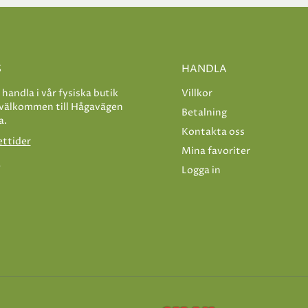
S
HANDLA
e handla i vår fysiska butik
Villkor
 välkommen till Hågavägen
Betalning
a.
Kontakta oss
ettider
Mina favoriter
s
Logga in