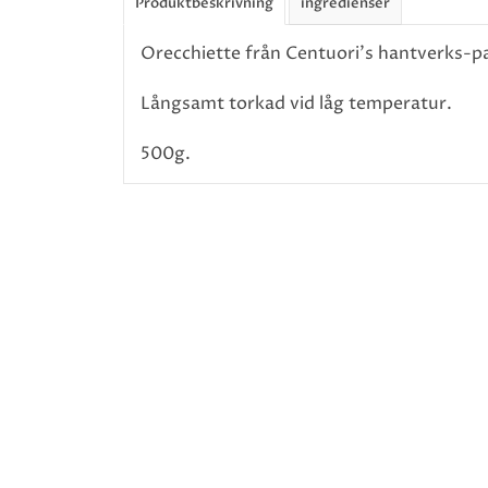
Produktbeskrivning
ingredienser
Orecchiette från Centuori's hantverks-p
Långsamt torkad vid låg temperatur.
500g.