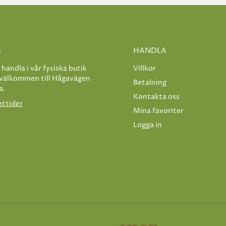
S
HANDLA
e handla i vår fysiska butik
Villkor
 välkommen till Hågavägen
Betalning
a.
Kontakta oss
ettider
Mina favoriter
s
Logga in