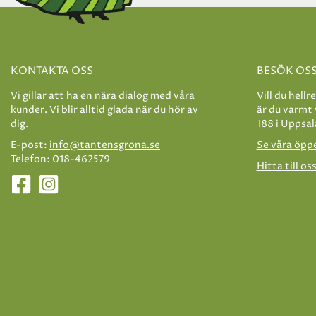
KONTAKTA OSS
BESÖK OS
Vi gillar att ha en nära dialog med våra
Vill du hellr
kunder. Vi blir alltid glada när du hör av
är du varmt
dig.
188 i Uppsal
E-post:
info@tantensgrona.se
Se våra öpp
Telefon: 018-462579
Hitta till os