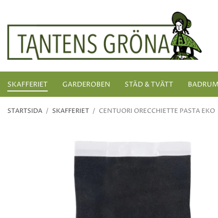
SKAFFERIET
GARDEROBEN
STÄD & TVÄTT
BADRU
STARTSIDA
/
SKAFFERIET
/
CENTUORI ORECCHIETTE PASTA EKO