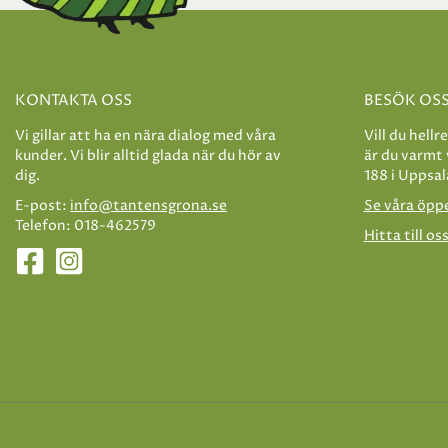
KONTAKTA OSS
BESÖK OS
Vi gillar att ha en nära dialog med våra
Vill du hellr
kunder. Vi blir alltid glada när du hör av
är du varmt
dig.
188 i Uppsal
E-post:
info@tantensgrona.se
Se våra öpp
Telefon: 018-462579
Hitta till os