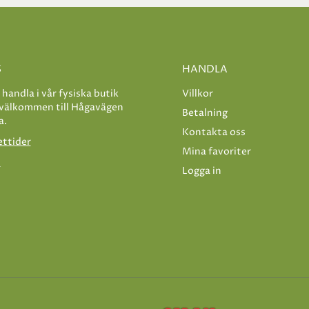
S
HANDLA
e handla i vår fysiska butik
Villkor
 välkommen till Hågavägen
Betalning
a.
Kontakta oss
ettider
Mina favoriter
s
Logga in