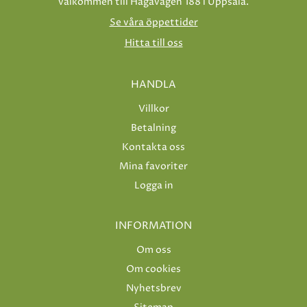
välkommen till Hågavägen 188 i Uppsala.
Se våra öppettider
Hitta till oss
HANDLA
Villkor
Betalning
Kontakta oss
Mina favoriter
Logga in
INFORMATION
Om oss
Om cookies
Nyhetsbrev