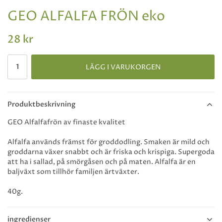
GEO ALFALFA FRÖN eko
28 kr
LÄGG I VARUKORGEN
Produktbeskrivning
GEO Alfalfafrön av finaste kvalitet
Alfalfa används främst för groddodling. Smaken är mild och
groddarna växer snabbt och är friska och krispiga. Supergoda
att ha i sallad, på smörgåsen och på maten. Alfalfa är en
baljväxt som tillhör familjen ärtväxter.
40g.
ingredienser