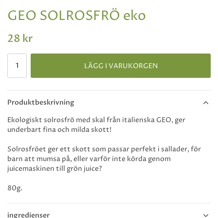
GEO SOLROSFRÖ eko
28 kr
LÄGG I VARUKORGEN
Produktbeskrivning
Ekologiskt solrosfrö med skal från italienska GEO, ger
underbart fina och milda skott!
Solrosfröet ger ett skott som passar perfekt i sallader, för
barn att mumsa på, eller varför inte körda genom
juicemaskinen till grön juice?
80g.
ingredienser