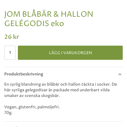
JOM BLÅBÄR & HALLON
GELÉGODIS eko
26 kr
LÄGG I VARUKORGEN
Produktbeskrivning
En syrlig blandning av blåbär och hallon täckta i socker. De
här syrliga gelegodisar är packade med underbart vilda
smaker av svenska skogsbär.
Vegan, glutenfri, palmoljefri.
70g.