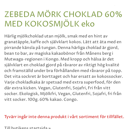
ZEBEDA MÖRK CHOKLAD 60%
MED KOKOSMJÖLK eko
Härlig mjölkchoklad utan mjölk, smak med en hint av
granatäpple, kaffe och självklart kokos. Lätt att äta med en
pirrande känsla på tungan. Denna härliga choklad är gjord,
bean to bar, av magiska kakaobönor från Månens berg i
Mutwaga-regionen i Kongo. Med kropp och hälsa är det
självklart en choklad gjord på råvaror av riktigt hög kvalité
och framställd under bra förhållanden med råvaror på topp.
Det vita sockret är borttaget och har ersatt av kokossocker.
Varje chokladkaka är spetsad med extra superfood, för den
där extra kicken. Vegan, Glutenfri, Sojafri, Fri från vitt
socker. Ekologisk, Mjölkfri, Vegan, Glutenfri, Sojafri, fri från
vitt socker. 100g. 60% kakao. Congo.
Tyvärr ingår inte denna produkt i vårt sortiment för tillfället.
Till butikens startsida »