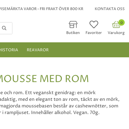
ISEMÄRKTA VAROR • FRI FRAKT ÖVER 800 KR
KONTAKTA OSS
0
Butiken
Favoriter
Varukorg
HISTORIA
REAVAROR
MOUSSE MED ROM
 och rom. Ett veganskt genidrag: en mörk
daktig, med en elegant ton av rom, täckt av en mörk,
magjorda moussebasen består av cashewnötter, som
 i rampljuset. Innehåller alkohol. Vegan. 70g.