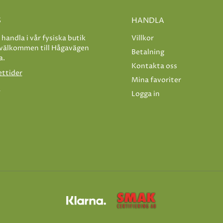
S
HANDLA
e handla i vår fysiska butik
Villkor
 välkommen till Hågavägen
Betalning
a.
Kontakta oss
ettider
Mina favoriter
s
Logga in