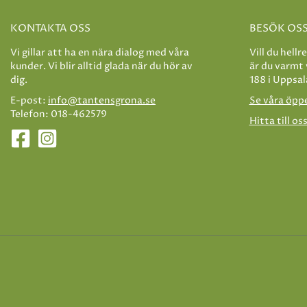
KONTAKTA OSS
BESÖK OS
Vi gillar att ha en nära dialog med våra
Vill du hellr
kunder. Vi blir alltid glada när du hör av
är du varmt
dig.
188 i Uppsal
E-post:
info@tantensgrona.se
Se våra öpp
Telefon: 018-462579
Hitta till os