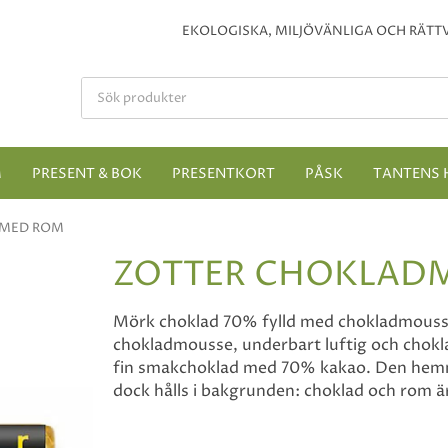
EKOLOGISKA, MILJÖVÄNLIGA OCH RÄTTV
M
PRESENT & BOK
PRESENTKORT
PÅSK
TANTENS 
 MED ROM
ZOTTER CHOKLAD
Mörk choklad 70% fylld med chokladmousse
chokladmousse, underbart luftig och chokla
fin smakchoklad med 70% kakao. Den hem
dock hålls i bakgrunden: choklad och rom är