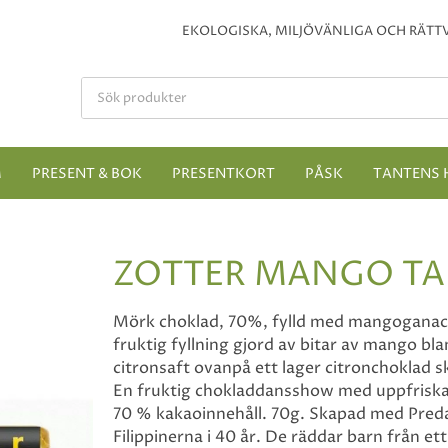
EKOLOGISKA, MILJÖVÄNLIGA OCH RÄTTV
M
PRESENT & BOK
PRESENTKORT
PÅSK
TANTENS 
ZOTTER MANGO T
Mörk choklad, 70%, fylld med mangoganach
fruktig fyllning gjord av bitar av mango 
citronsaft ovanpå ett lager citronchoklad 
En fruktig chokladdansshow med uppfriskan
70 % kakaoinnehåll. 70g. Skapad med Preda
Filippinerna i 40 år. De räddar barn från et