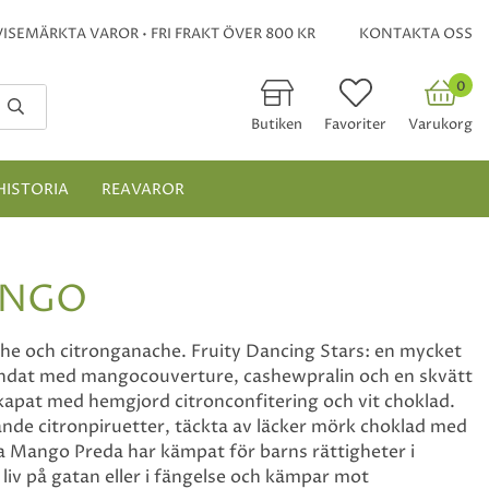
ISEMÄRKTA VAROR • FRI FRAKT ÖVER 800 KR
KONTAKTA OSS
0
Butiken
Favoriter
Varukorg
HISTORIA
REAVAROR
ANGO
e och citronganache. Fruity Dancing Stars: en mycket
blandat med mangocouverture, cashewpralin och en skvätt
skapat med hemgjord citronconfitering och vit choklad.
de citronpiruetter, täckta av läcker mörk choklad med
 Mango Preda har kämpat för barns rättigheter i
t liv på gatan eller i fängelse och kämpar mot