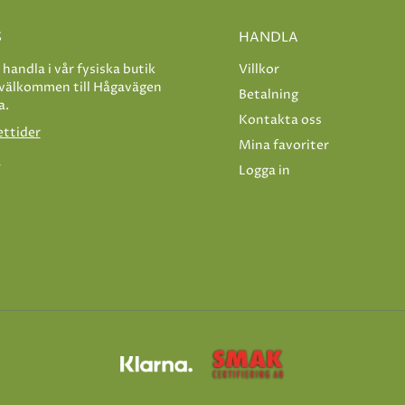
S
HANDLA
e handla i vår fysiska butik
Villkor
 välkommen till Hågavägen
Betalning
a.
Kontakta oss
ettider
Mina favoriter
s
Logga in