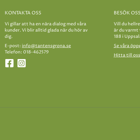
KONTAKTA OSS
BESÖK OS
Vi gillar att ha en nära dialog med våra
Vill du hellr
kunder. Vi blir alltid glada när du hör av
är du varmt
dig.
188 i Uppsal
E-post:
info@tantensgrona.se
Se våra öpp
Telefon: 018-462579
Hitta till os